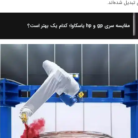
تبدیل شده‌اند.
مقایسه سری gp و hp یاسکاوا؛ کدام یک بهتر است؟